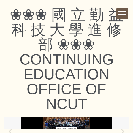
跳
❀❀❀ 國 立 勤 益
到
主
科 技 大 學 進 修
要
內
部 ❀❀❀
容
區
CONTINUING
EDUCATION
OFFICE OF
NCUT