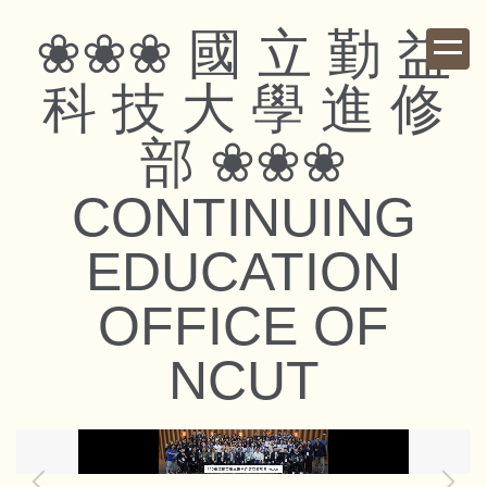
跳
❀❀❀ 國 立 勤 益
到
主
科 技 大 學 進 修
要
內
部 ❀❀❀
容
區
CONTINUING
EDUCATION
OFFICE OF
NCUT