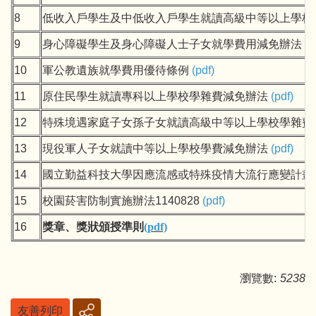
8
低收入戶學生及中低收入戶學生就讀高級中等以上學校
9
身心障礙學生及身心障礙人士子女就學費用減免辦法
(
p
10
軍公教遺族就學費用優待條例
(
pdf
)
11
原住民學生就讀專科以上學校學雜費減免辦法
(
pdf
)
12
特殊境遇家庭子女孫子女就讀高級中等以上學校學雜費
13
現役軍人子女就讀中等以上學校學費減免辦法
(
pdf
)
14
國立勤益科技大學因應流感或特殊疫情大流行應變計畫11
15
校園菸害防制實施辦法1140828
(
pdf
)
16
獎章、獎狀頒授準則
(pdf)
瀏覽數:
5238
友善列印