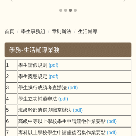
首頁
學生事務組
章則辦法
生活輔導
學務-生活輔導業務
1
學生請假規則
(
pdf
)
2
學生獎懲規定
(
pdf
)
3
學生操行成績考查辦法
(
pdf
)
4
學生立功補過辦法
(
pdf
)
5
班級幹部遴選與職掌辦法
(
pdf
)
6
高級中等以上學校學生申請緩徵作業要點
(
pdf
)
7
專科以上學校學生申請儘後召集作業要點
(
pdf
)