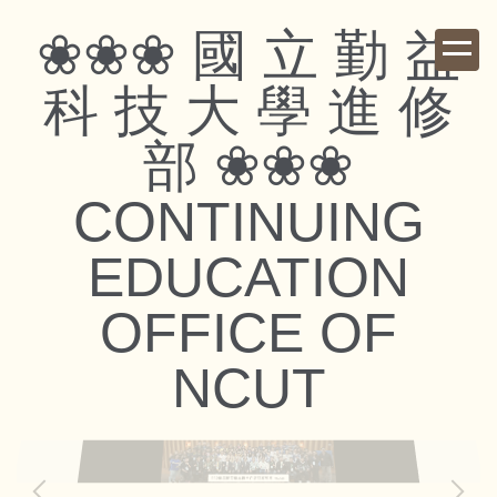
跳
❀❀❀ 國 立 勤 益
到
主
科 技 大 學 進 修
要
內
部 ❀❀❀
容
區
CONTINUING
EDUCATION
OFFICE OF
NCUT