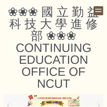
跳
❀❀❀ 國 立 勤 益
到
主
科 技 大 學 進 修
要
內
部 ❀❀❀
容
區
CONTINUING
EDUCATION
OFFICE OF
NCUT